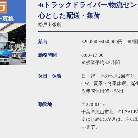
4tトラックドライバー/物流セ
心とした配送・集荷
松戸出張所
給与
320,000〜450,000円
勤務時間
8:00~17:00
※残業平均3.5時間
休日・休暇
日・祝 その他月2回有り
GW、夏季・冬季休暇、誕
※年間休日95～98日
勤務地
〒270-0117
千葉県流山市北 GLP ALFA
※はじめの3か月は、岩槻
います。