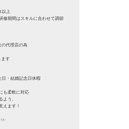
1以上
研修期間はスキルに合わせて調節
社の代理店の為
します
生日・結婚記念日休暇
にも柔軟に対応
るよう、
支えます！
い✨