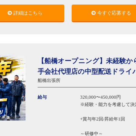
詳細はこちら
今すぐ応募する
【船橋オープニング】未経験から応
手会社代理店の中型配送ドライ
船橋出張所
給与
320,000〜450,000円
※経験・能力を考慮して決
+賞与年2回/昇給年1回
～研修中～