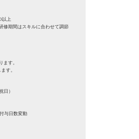
0以上
研修期間はスキルに合わせて調節
ります。
します。
祝日）
で付与日数変動