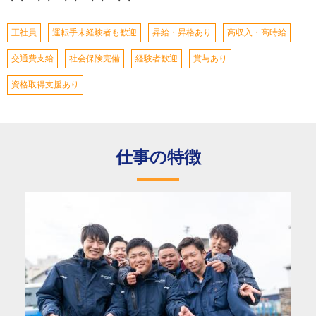
・・─・・─・・─・・─・・
正社員
運転手未経験者も歓迎
昇給・昇格あり
高収入・高時給
交通費支給
社会保険完備
経験者歓迎
賞与あり
資格取得支援あり
仕事の特徴