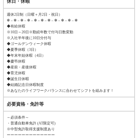
休日・休暇
週休2日制（日曜＋月2日・祝日）
✻ – ✻ – ✻ – ✻ – ✻ – ✻ – ✻ – ✻ – ✻ – ✻ – ✻
◆有給休暇
※10日～20日※勤続年数で付与日数変動
※入社半年後に10日分付与
◆ゴールデンウィーク休暇
◆夏季休暇（3日）
◆年末年始休暇（4日）
◆慶弔休暇
◆産前・産後休暇
◆育児休暇
◆誕生日休暇
◆結婚記念日休暇制度
※あなたのライフワークバランスに合わせてシフトを組みます！
必要資格・免許等
～必須条件～
・普通自動車免許 (AT限定可)
※中型免許取得支援制度あり
ーーーーーーーーーーーーー