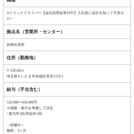
職種
2tトラックドライバー【会社説明会受付中】入社前に会社を知って不安ゼ
ロ✨
拠点名（営業所・センター）
岩槻出張所
住所（勤務地）
〒339-0011
埼玉県さいたま市岩槻区長宮1210-1
給与（手当含む）
320,000〜450,000円
※経験・能力を考慮して決定
+賞与年2回/昇給年1回
～研修中～
期間：3ヶ月