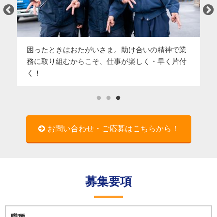
日
中
困ったときはおたがいさま。助け合いの精神で業
か
務に取り組むからこそ、仕事が楽しく・早く片付
く！
お問い合わせ・ご応募はこちらから！
募集要項