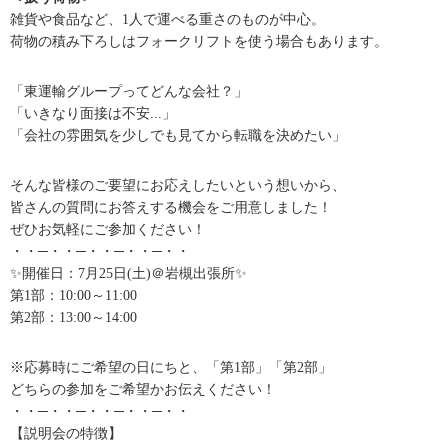
雑貨や食品など、1人で運べる重さのものが中心。
荷物の積み下ろしはフォークリフトを使う場合もあります。
「東運輸グループってどんな会社？」
「いきなり面接は不安...」
「会社の雰囲気を少しでも見てから転職を決めたい」
そんな皆様のご要望にお応えしたいという想いから、
皆さんの質問にお答えする機会をご用意しました！
ぜひお気軽にご参加ください！
・・─・・─・・─・・─・・
✨開催日：7月25日(土)＠岩槻出張所✨
第1部：10:00～11:00
第2部：13:00～14:00
※応募時にご希望の日にちと、「第1部」「第2部」
どちらの参加をご希望かお伝えください！
・・─・・─・・─・・─・・
【説明会の特徴】