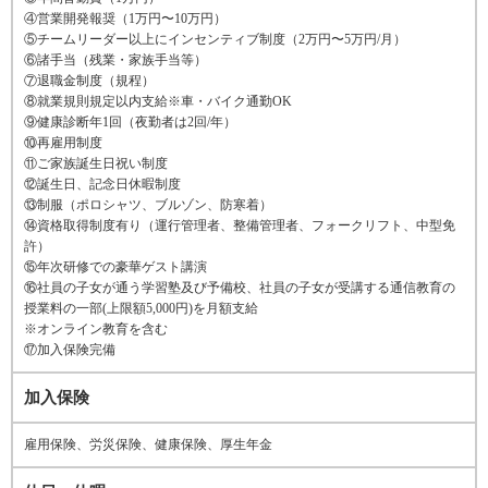
④営業開発報奨（1万円〜10万円）
⑤チームリーダー以上にインセンティブ制度（2万円〜5万円/月）
⑥諸手当（残業・家族手当等）
⑦退職金制度（規程）
⑧就業規則規定以内支給※車・バイク通勤OK
⑨健康診断年1回（夜勤者は2回/年）
⑩再雇用制度
⑪ご家族誕生日祝い制度
⑫誕生日、記念日休暇制度
⑬制服（ポロシャツ、ブルゾン、防寒着）
⑭資格取得制度有り（運行管理者、整備管理者、フォークリフト、中型免
許）
⑮年次研修での豪華ゲスト講演
⑯社員の子女が通う学習塾及び予備校、社員の子女が受講する通信教育の
授業料の一部(上限額5,000円)を月額支給
※オンライン教育を含む
⑰加入保険完備
加入保険
雇用保険、労災保険、健康保険、厚生年金