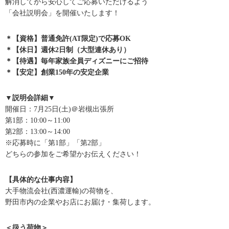
解消してから安心してご応募いただけるよう
「会社説明会」を開催いたします！
＊【資格】普通免許(AT限定)で応募OK
＊【休日】週休2日制（大型連休あり）
＊【待遇】毎年家族全員ディズニーにご招待
＊【安定】創業150年の安定企業
▼説明会詳細▼
開催日：7月25日(土)＠岩槻出張所
第1部：10:00～11:00
第2部：13:00～14:00
※応募時に「第1部」「第2部」
どちらの参加をご希望かお伝えください！
【具体的な仕事内容】
大手物流会社(西濃運輸)の荷物を、
野田市内の企業やお店にお届け・集荷します。
＜扱う荷物＞