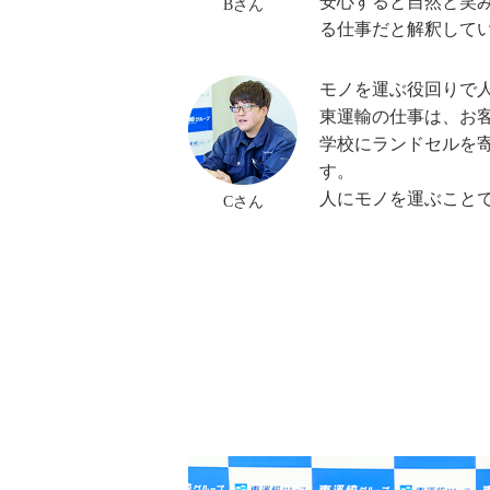
安心すると自然と笑
Bさん
る仕事だと解釈して
モノを運ぶ役回りで
東運輸の仕事は、お
学校にランドセルを
す。
人にモノを運ぶこと
Cさん