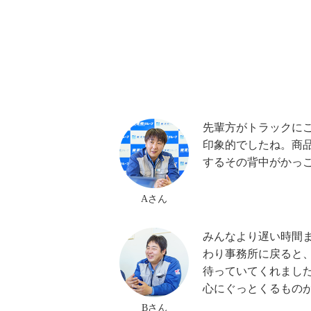
先輩方がトラックに
印象的でしたね。商
するその背中がかっ
Aさん
みんなより遅い時間
わり事務所に戻ると
待っていてくれまし
心にぐっとくるもの
Bさん