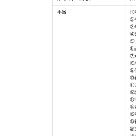
手当
①
②
③
④
⑤
⑥
⑦
⑧
⑨
⑩
⑪
⑫
⑬
⑭
⑮
⑯
額