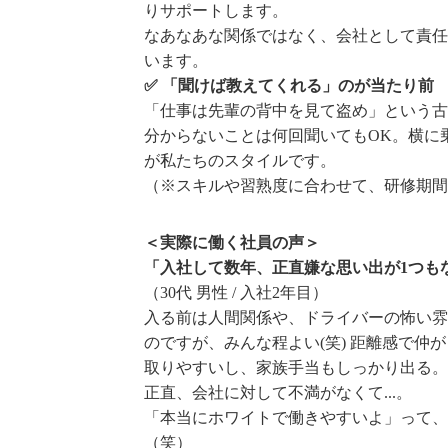
りサポートします。
なあなあな関係ではなく、会社として責任
います。
✅ 「聞けば教えてくれる」のが当たり前
「仕事は先輩の背中を見て盗め」という古
分からないことは何回聞いてもOK。横に
が私たちのスタイルです。
（※スキルや習熟度に合わせて、研修期間
＜実際に働く社員の声＞
「入社して数年、正直嫌な思い出が1つも
（30代 男性 / 入社2年目）
入る前は人間関係や、ドライバーの怖い雰
のですが、みんな程よい(笑) 距離感で仲
取りやすいし、家族手当もしっかり出る。
正直、会社に対して不満がなくて...。
「本当にホワイトで働きやすいよ」って、
（笑）