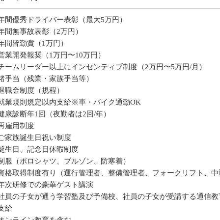
年間優秀ドライバー表彰（最大5万円）
年間無事故表彰（2万円）
年間皆勤賞（1万円）
営業開発報奨（1万円〜10万円）
チームリーダー以上にインセンティブ制度（2万円〜5万円/月）
諸手当（残業・家族手当等）
退職金制度（規程）
就業規則規定以内支給※車・バイク通勤OK
健康診断年1回（夜勤者は2回/年）
再雇用制度
ご家族誕生日祝い制度
誕生日、記念日休暇制度
制服（ポロシャツ、ブルゾン、防寒着）
資格取得制度有り（運行管理者、整備管理者、フォークリフト、中
年次研修での豪華ゲスト講演
社員の子女が通う学習塾及び予備校、社員の子女が受講する通信教育の
支給