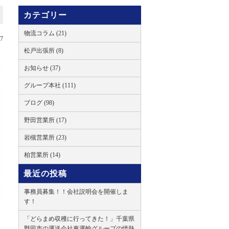
カテゴリー
物流コラム (21)
27
松戸出張所 (8)
お知らせ (37)
グループ本社 (111)
ブログ (98)
野田営業所 (17)
岩槻営業所 (23)
柏営業所 (14)
最近の投稿
事務員募集！！会社説明会を開催しま
す！
「どらまめ収穫に行ってきた！」千葉県
野田市の運送会社東運輸グループの情熱