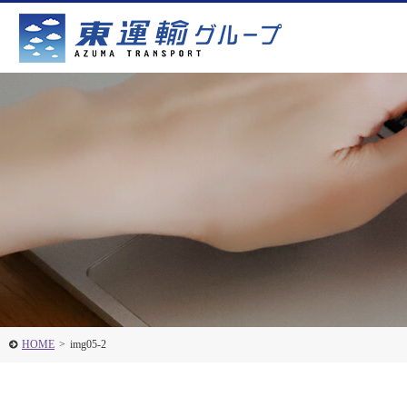
HOME
>
img05-2