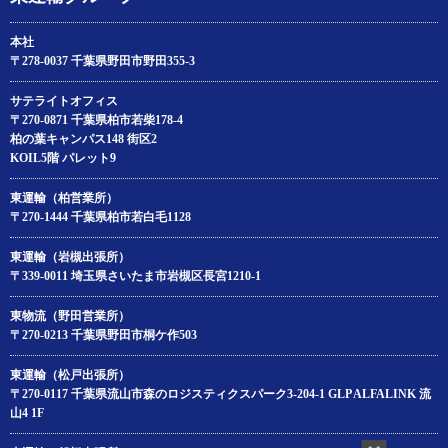
本社
〒278-0037 千葉県野田市野田355-3
サテライトオフィス
〒270-0871 千葉県柏市若柴178‐4
柏の葉キャンパス148 街区2
KOIL5階 パレット9
東運輸（柏営業所）
〒270-1444 千葉県柏市若白毛1128
東運輸（岩槻出張所）
〒339-0011 埼玉県さいたま市岩槻区長宮1210-1
東物流（野田営業所）
〒270-0213 千葉県野田市桐ケ作503
東運輸（松戸出張所）
〒270-0117 千葉県流山市森のロジスティクスパーク3-204‐1 GLP ALFALINK 流
山4 1F