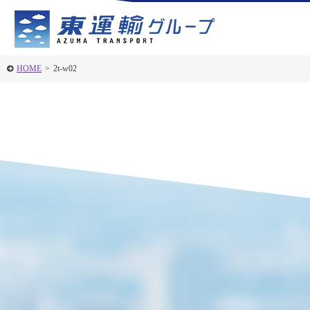
HOME
>
2t-w02