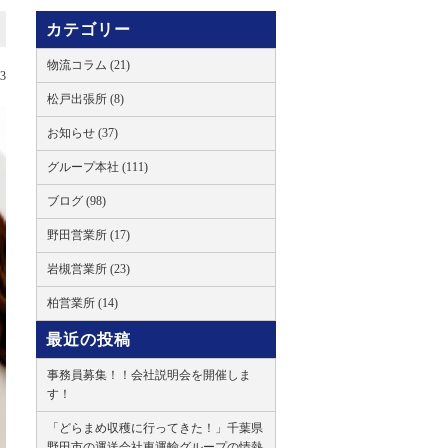
カテゴリー
物流コラム (21)
23
松戸出張所 (8)
お知らせ (37)
グループ本社 (111)
ブログ (98)
野田営業所 (17)
岩槻営業所 (23)
柏営業所 (14)
最近の投稿
事務員募集！！会社説明会を開催しま
す！
「どらまめ収穫に行ってきた！」千葉県
野田市の運送会社東運輸グループの情熱