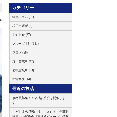
カテゴリー
物流コラム (21)
26
松戸出張所 (8)
お知らせ (37)
グループ本社 (111)
ブログ (98)
野田営業所 (17)
岩槻営業所 (23)
柏営業所 (14)
最近の投稿
事務員募集！！会社説明会を開催しま
す！
「どらまめ収穫に行ってきた！」千葉県
野田市の運送会社東運輸グループの情熱