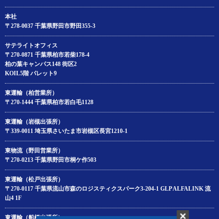
本社
〒278-0037 千葉県野田市野田355-3
サテライトオフィス
〒270-0871 千葉県柏市若柴178‐4
柏の葉キャンパス148 街区2
KOIL5階 パレット9
東運輸（柏営業所）
〒270-1444 千葉県柏市若白毛1128
東運輸（岩槻出張所）
〒339-0011 埼玉県さいたま市岩槻区長宮1210-1
東物流（野田営業所）
〒270-0213 千葉県野田市桐ケ作503
東運輸（松戸出張所）
〒270-0117 千葉県流山市森のロジスティクスパーク3-204‐1 GLP ALFALINK 流
山4 1F
東運輸（船橋出張所）