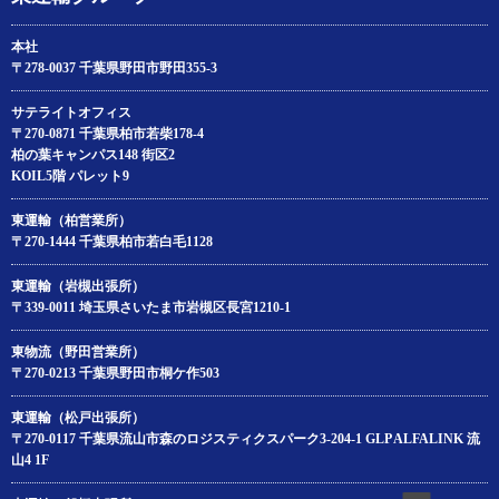
本社
〒278-0037 千葉県野田市野田355-3
サテライトオフィス
〒270-0871 千葉県柏市若柴178‐4
柏の葉キャンパス148 街区2
KOIL5階 パレット9
東運輸（柏営業所）
〒270-1444 千葉県柏市若白毛1128
東運輸（岩槻出張所）
〒339-0011 埼玉県さいたま市岩槻区長宮1210-1
東物流（野田営業所）
〒270-0213 千葉県野田市桐ケ作503
東運輸（松戸出張所）
〒270-0117 千葉県流山市森のロジスティクスパーク3-204‐1 GLP ALFALINK 流
山4 1F