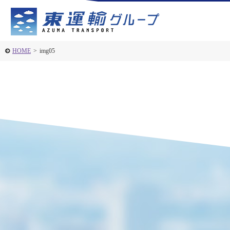
HOME
>
img05