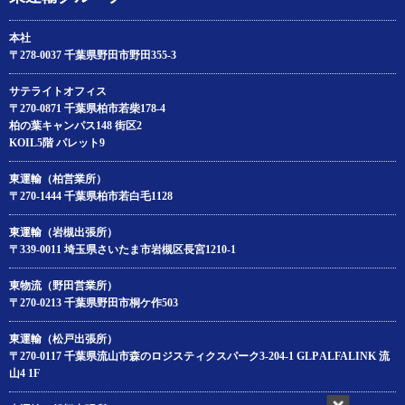
本社
〒278-0037 千葉県野田市野田355-3
サテライトオフィス
〒270-0871 千葉県柏市若柴178‐4
柏の葉キャンパス148 街区2
KOIL5階 パレット9
東運輸（柏営業所）
〒270-1444 千葉県柏市若白毛1128
東運輸（岩槻出張所）
〒339-0011 埼玉県さいたま市岩槻区長宮1210-1
東物流（野田営業所）
〒270-0213 千葉県野田市桐ケ作503
東運輸（松戸出張所）
〒270-0117 千葉県流山市森のロジスティクスパーク3-204‐1 GLP ALFALINK 流
山4 1F