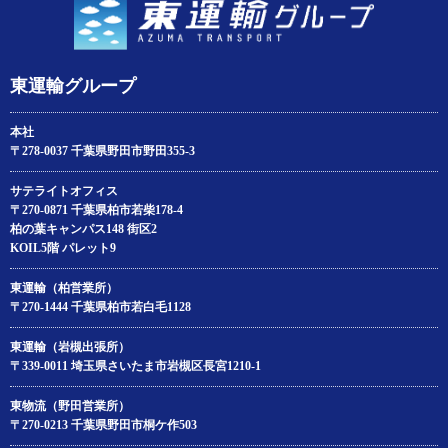
東運輸グループ
本社
〒278-0037 千葉県野田市野田355-3
サテライトオフィス
〒270-0871 千葉県柏市若柴178‐4
柏の葉キャンパス148 街区2
KOIL5階 パレット9
東運輸（柏営業所）
〒270-1444 千葉県柏市若白毛1128
東運輸（岩槻出張所）
〒339-0011 埼玉県さいたま市岩槻区長宮1210-1
東物流（野田営業所）
〒270-0213 千葉県野田市桐ケ作503