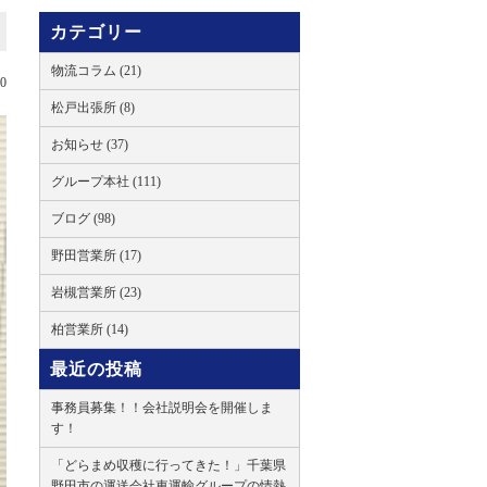
カテゴリー
物流コラム (21)
10
松戸出張所 (8)
お知らせ (37)
グループ本社 (111)
ブログ (98)
野田営業所 (17)
岩槻営業所 (23)
柏営業所 (14)
最近の投稿
事務員募集！！会社説明会を開催しま
す！
「どらまめ収穫に行ってきた！」千葉県
野田市の運送会社東運輸グループの情熱