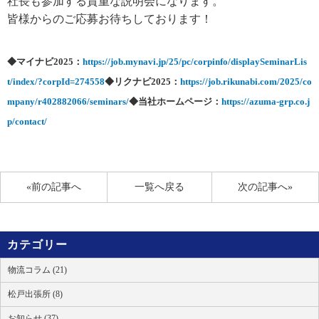
社長も参加する貴重な説明会になります。
皆様からのご応募お待ちしております！
◆マイナビ2025：
https://job.mynavi.jp/25/pc/corpinfo/displaySeminarLis
t/index/?corpId=274558
◆リクナビ2025：
https://job.rikunabi.com/2025/co
mpany/r402882066/seminars/
◆当社ホームページ：
https://azuma-grp.co.j
p/contact/
«前の記事へ
一覧へ戻る
次の記事へ»
カテゴリー
物流コラム (21)
松戸出張所 (8)
お知らせ (37)