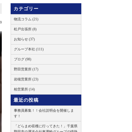
カテゴリー
物流コラム (21)
09
松戸出張所 (8)
お知らせ (37)
グループ本社 (111)
ブログ (98)
野田営業所 (17)
岩槻営業所 (23)
柏営業所 (14)
最近の投稿
事務員募集！！会社説明会を開催しま
す！
「どらまめ収穫に行ってきた！」千葉県
野田市の運送会社東運輸グループの情熱