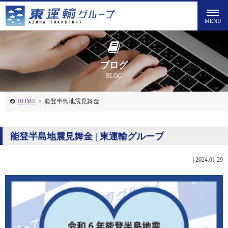
ブログ
BLOG
HOME
>
能登半島地震見舞金
能登半島地震見舞金 | 東運輸グループ
|
2024.01.29