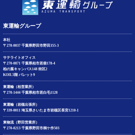
東運輸グループ
本社
〒278-0037 千葉県野田市野田355-3
サテライトオフィス
〒270-0871 千葉県柏市若柴178‐4
柏の葉キャンパス148 街区2
KOIL5階 パレット9
東運輸（柏営業所）
〒270-1444 千葉県柏市若白毛1128
東運輸（岩槻出張所）
〒339-0011 埼玉県さいたま市岩槻区長宮1210-1
東物流（野田営業所）
〒270-0213 千葉県野田市桐ケ作503