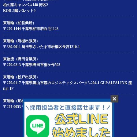
柏の葉キャンパス148 街区2
KOIL5階 パレット9
東運輸（柏営業所）
〒270-1444 千葉県柏市若白毛1128
東運輸（岩槻出張所）
〒339-0011 埼玉県さいたま市岩槻区長宮1210-1
東物流（野田営業所）
〒270-0213 千葉県野田市桐ケ作503
東運輸（松戸出張所）
〒270-0117 千葉県流山市森のロジスティクスパーク3-204‐1 GLP ALFALINK 流
山4 1F
東運輸（船橋出張所）
〒274-0053 千葉県船橋市豊富町688