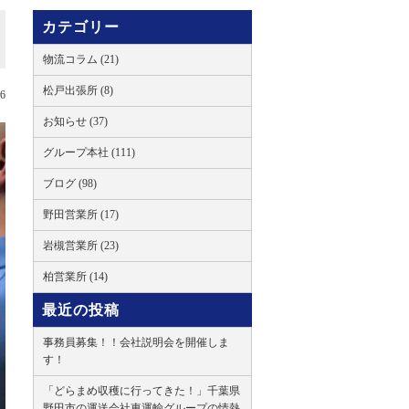
カテゴリー
物流コラム (21)
松戸出張所 (8)
06
お知らせ (37)
グループ本社 (111)
ブログ (98)
野田営業所 (17)
岩槻営業所 (23)
柏営業所 (14)
最近の投稿
事務員募集！！会社説明会を開催しま
す！
「どらまめ収穫に行ってきた！」千葉県
野田市の運送会社東運輸グループの情熱