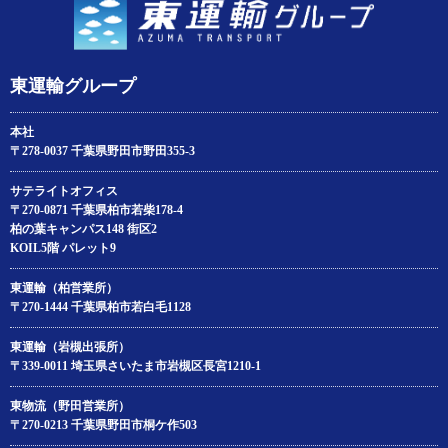
東運輸グループ
本社
〒278-0037 千葉県野田市野田355-3
サテライトオフィス
〒270-0871 千葉県柏市若柴178‐4
柏の葉キャンパス148 街区2
KOIL5階 パレット9
東運輸（柏営業所）
〒270-1444 千葉県柏市若白毛1128
東運輸（岩槻出張所）
〒339-0011 埼玉県さいたま市岩槻区長宮1210-1
東物流（野田営業所）
〒270-0213 千葉県野田市桐ケ作503