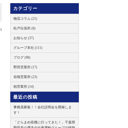
カテゴリー
物流コラム (21)
松戸出張所 (8)
03
お知らせ (37)
グループ本社 (111)
ブログ (98)
野田営業所 (17)
岩槻営業所 (23)
柏営業所 (14)
最近の投稿
事務員募集！！会社説明会を開催しま
す！
「どらまめ収穫に行ってきた！」千葉県
野田市の運送会社東運輸グループの情熱