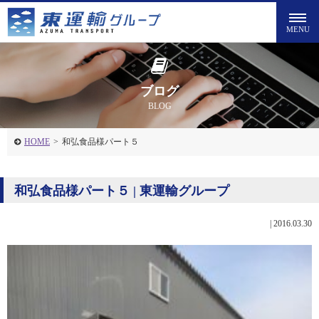
ブログ
BLOG
HOME
>
和弘食品様パート５
和弘食品様パート５ | 東運輸グループ
|
2016.03.30