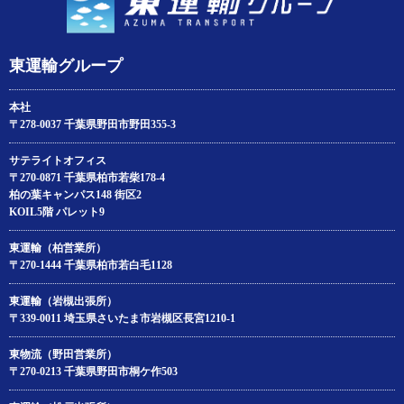
東運輸グループ
本社
〒278-0037 千葉県野田市野田355-3
サテライトオフィス
〒270-0871 千葉県柏市若柴178‐4
柏の葉キャンパス148 街区2
KOIL5階 パレット9
東運輸（柏営業所）
〒270-1444 千葉県柏市若白毛1128
東運輸（岩槻出張所）
〒339-0011 埼玉県さいたま市岩槻区長宮1210-1
東物流（野田営業所）
〒270-0213 千葉県野田市桐ケ作503